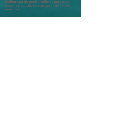
melhor tipo de perfil é indicado para cada
peça a ser produzida e instalada no vão de
uma obra.
Os perfis têm espessuras diferentes e isso
interfere diretamente na sua resistência.
O alumínio da linha Gold tem espessura de 33
milímetros, enquanto perfis da linha Suprema
possuem 25 milímetros de espessura, já as
linhas 30 e 25 indicam a espessura dos perfis
pelo nome delas, 30 e 25 milímetros.
A Protect Glass trabalha com a Linha 30 para
Janelas e Portas de Correr
LINHA 25
RESISTENTE AS