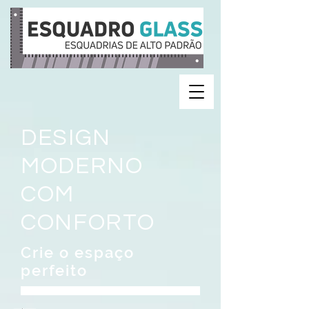
DESIGN
MODERNO
COM
CONFORTO
Crie o espaço
perfeito